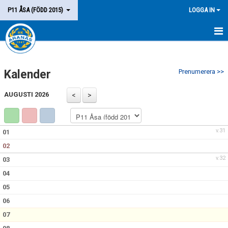
P11 ÅSA (FÖDD 2015)
LOGGA IN
HEM
Kalender
Prenumerera >>
LAGET
AUGUSTI 2026
KALENDER
MATCHER
v.31
01
KONTAKT
02
v.32
03
04
05
06
07