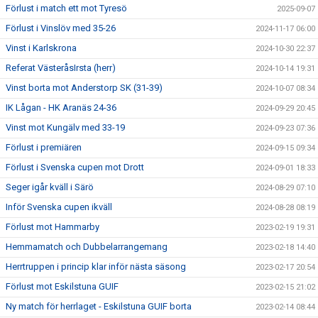
Förlust i match ett mot Tyresö
2025-09-07
Förlust i Vinslöv med 35-26
2024-11-17 06:00
Vinst i Karlskrona
2024-10-30 22:37
Referat VästeråsIrsta (herr)
2024-10-14 19:31
Vinst borta mot Anderstorp SK (31-39)
2024-10-07 08:34
IK Lågan - HK Aranäs 24-36
2024-09-29 20:45
Vinst mot Kungälv med 33-19
2024-09-23 07:36
Förlust i premiären
2024-09-15 09:34
Förlust i Svenska cupen mot Drott
2024-09-01 18:33
Seger igår kväll i Särö
2024-08-29 07:10
Inför Svenska cupen ikväll
2024-08-28 08:19
Förlust mot Hammarby
2023-02-19 19:31
Hemmamatch och Dubbelarrangemang
2023-02-18 14:40
Herrtruppen i princip klar inför nästa säsong
2023-02-17 20:54
Förlust mot Eskilstuna GUIF
2023-02-15 21:02
Ny match för herrlaget - Eskilstuna GUIF borta
2023-02-14 08:44