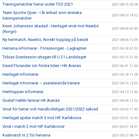
Träningsmatcher herrar under TSO 2021
2021-08-15 20:08
Team Sportia Open - I år enbart som enstaka
2021-08-10 14:52
träningsmatcher
Kevin Johansson skadad - Herrlaget vinst mot Naerbö
2021-08-09 07:49
(Norge)
Ny herrmatch, Naerbö, Norskt topplag på besök
2021-08-05 15:09
Herrarna informerar - Försäsongen - Lagkapten
2021-06-18 07:03
Tobias Svantesson uttagen till U 21 Landslaget
2021-06-15 21:00
David Florander om första tiden i HK Aranäs
2021-06-01 11:44
Herrlaget informerar
2021-05-18 11:28
Herrlaget informerar – assisterande tränare
2021-04-15 13:55
Herrtruppen informerar
2021-04-13 11:40
Gustaf Hallén lämnar HK Aranäs
2021-04-04 12:22
Vinst för herrar och Handbollsligan 2021/2022 säkrad
2021-04-02 11:40
Herrlaget spelar match 3 mot HIF Karlskrona
2021-03-31 12:43
Vinst i match 2 mot HIF Karlskrona!
2021-03-27 18:21
Kvalmatch nr 2 för herrarna
2021-03-27 08:14