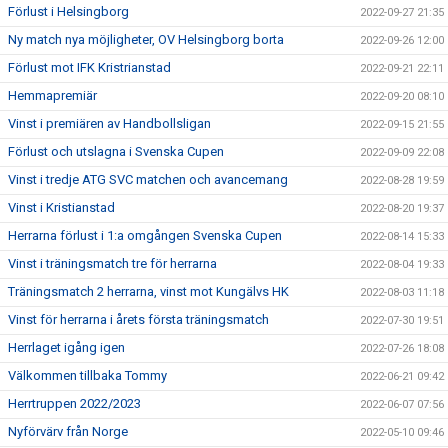
Förlust i Helsingborg
2022-09-27 21:35
Ny match nya möjligheter, OV Helsingborg borta
2022-09-26 12:00
Förlust mot IFK Kristrianstad
2022-09-21 22:11
Hemmapremiär
2022-09-20 08:10
Vinst i premiären av Handbollsligan
2022-09-15 21:55
Förlust och utslagna i Svenska Cupen
2022-09-09 22:08
Vinst i tredje ATG SVC matchen och avancemang
2022-08-28 19:59
Vinst i Kristianstad
2022-08-20 19:37
Herrarna förlust i 1:a omgången Svenska Cupen
2022-08-14 15:33
Vinst i träningsmatch tre för herrarna
2022-08-04 19:33
Träningsmatch 2 herrarna, vinst mot Kungälvs HK
2022-08-03 11:18
Vinst för herrarna i årets första träningsmatch
2022-07-30 19:51
Herrlaget igång igen
2022-07-26 18:08
Välkommen tillbaka Tommy
2022-06-21 09:42
Herrtruppen 2022/2023
2022-06-07 07:56
Nyförvärv från Norge
2022-05-10 09:46