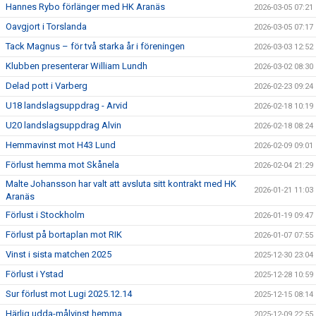
Hannes Rybo förlänger med HK Aranäs
2026-03-05 07:21
Oavgjort i Torslanda
2026-03-05 07:17
Tack Magnus – för två starka år i föreningen
2026-03-03 12:52
Klubben presenterar William Lundh
2026-03-02 08:30
Delad pott i Varberg
2026-02-23 09:24
U18 landslagsuppdrag - Arvid
2026-02-18 10:19
U20 landslagsuppdrag Alvin
2026-02-18 08:24
Hemmavinst mot H43 Lund
2026-02-09 09:01
Förlust hemma mot Skånela
2026-02-04 21:29
Malte Johansson har valt att avsluta sitt kontrakt med HK
2026-01-21 11:03
Aranäs
Förlust i Stockholm
2026-01-19 09:47
Förlust på bortaplan mot RIK
2026-01-07 07:55
Vinst i sista matchen 2025
2025-12-30 23:04
Förlust i Ystad
2025-12-28 10:59
Sur förlust mot Lugi 2025.12.14
2025-12-15 08:14
Härlig udda-målvinst hemma
2025-12-09 22:55