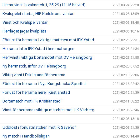
Herrar vinst i kvalmatch 1, 25-29 (11-15 halvtid)
2021-03-24 22:28
Kvalspelet startar, HIF Karlskrona väntar
2021-03-23 13:59
Vinst och Kvalspel väntar
2021-03-06 18:48
Herrlaget jagar kvalplats
2021-03-06 10:16
Förlust för herrarna i viktiga matchen mot IFK Ystad
2021-02-26 22:31
Herrarna inför IFK Ystad i hemmaborgen
2021-02-25 21:34
Herrvinst i viktiga bortamötet mot OV Helsingborg
2021-02-23 21:55
Ny herrmatch, inför OV Helsingborg
2021-02-23 07:52
Viktig vinst i Eskilstuna för herrarna
2021-02-19 22:06
Förlust för herrarna i Nya Kungsbacka Sporthall
2021-02-16 22:42
Förlust för herrarna nere i Kristianstad
2021-02-12 21:39
Bortamatch mot IFK Kristianstad
2021-02-11 08:22
Vinst för herrarna i viktiga matchen mot HK Varberg
2021-02-05 23:46
2021-02-05 13:18
Uddlöst i förlustmatchen mot IK Sävehof
2021-02-03 21:30
Ny match i Handbollsligan
2021-02-03 14:40