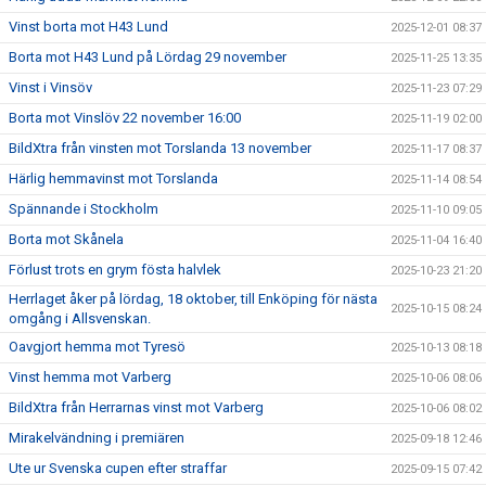
Vinst borta mot H43 Lund
2025-12-01 08:37
Borta mot H43 Lund på Lördag 29 november
2025-11-25 13:35
Vinst i Vinsöv
2025-11-23 07:29
Borta mot Vinslöv 22 november 16:00
2025-11-19 02:00
BildXtra från vinsten mot Torslanda 13 november
2025-11-17 08:37
Härlig hemmavinst mot Torslanda
2025-11-14 08:54
Spännande i Stockholm
2025-11-10 09:05
Borta mot Skånela
2025-11-04 16:40
Förlust trots en grym fösta halvlek
2025-10-23 21:20
Herrlaget åker på lördag, 18 oktober, till Enköping för nästa
2025-10-15 08:24
omgång i Allsvenskan.
Oavgjort hemma mot Tyresö
2025-10-13 08:18
Vinst hemma mot Varberg
2025-10-06 08:06
BildXtra från Herrarnas vinst mot Varberg
2025-10-06 08:02
Mirakelvändning i premiären
2025-09-18 12:46
Ute ur Svenska cupen efter straffar
2025-09-15 07:42