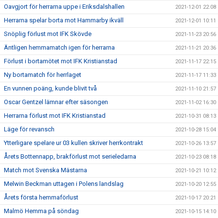
Oavgjort för herrarna uppe i Eriksdalshallen
2021-12-01 22:08
Herrarna spelar borta mot Hammarby ikväll
2021-12-01 10:11
Snöplig förlust mot IFK Skövde
2021-11-23 20:56
Äntligen hemmamatch igen för herrarna
2021-11-21 20:36
Förlust i bortamötet mot IFK Kristianstad
2021-11-17 22:15
Ny bortamatch för herrlaget
2021-11-17 11:33
En vunnen poäng, kunde blivit två
2021-11-10 21:57
Oscar Gentzel lämnar efter säsongen
2021-11-02 16:30
Herrarna förlust mot IFK Kristianstad
2021-10-31 08:13
Läge för revansch
2021-10-28 15:04
Ytterligare spelare ur 03 kullen skriver herrkontrakt
2021-10-26 13:57
Årets Bottennapp, brakförlust mot serieledarna
2021-10-23 08:18
Match mot Svenska Mästarna
2021-10-21 10:12
Melwin Beckman uttagen i Polens landslag
2021-10-20 12:55
Årets första hemmaförlust
2021-10-17 20:21
Malmö Hemma på söndag
2021-10-15 14:10