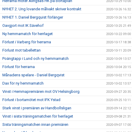
Herrarna möter Alingsås HK på bortaplan
2020-10-29 10:00
NYHET 2. Ung lovande målvakt skriver kontrakt
2020-10-26 16:32
NYHET 1. Daniel Bergquist förlänger
2020-10-26 16:13
Oavgjort mot IK Sävehof
2020-10-25 21:49
Ny hemmamatch för herrlaget
2020-10-22 09:00
Förlust i Varberg för herrarna
2020-10-17 18:38
Förlust mot tabellettan
2020-10-11 20:09
Poängtapp i Lund och ny hemmamatch
2020-10-09 13:57
Förlust för herrarna
2020-10-04 20:15
Månadens spelare - Daniel Bergqvist
2020-10-02 17:13
Dax för ny hemmamatch
2020-10-02 13:57
Vinst i Hemmapremiären mot OV Helsingborg
2020-09-27 20:35
Förlust i bortamötet mot IFK Ystad
2020-09-25 10:11
Stark vinst i premiären av Handbollsligan
2020-09-14 22:12
Vinst i sista träningsmatchen för herrlaget
2020-09-08 21:31
Sista träningsmatchen innan premiären
2020-09-07 17:00