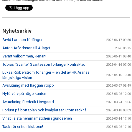
Nyhetsarkiv
Arvid Larsson förlänger
2026-06-17 09:50
Anton Arfvidsson till A-laget
2026-06-15
Varmt välkommen, Kenan!
2026-06-11 08:40
Tobias "Svante" Svantesson förlänger kontraktet
2026-04-16 07:00
Lukas Ribberström förlänger – en del av HK Aranäs
2026-04-10 10:40
långsiktiga vision
Avslutning med flaggan i topp
2026-03-27 08:49
Nyförvärv på högerkanten
2026-03-26 12:00
Avtackning Frederik Hovgaard
2026-03-24 15:06
Förlust på bortaplan och kvalplatsen utom räckhåll
2026-03-18 08:09
Vinst i sista hemmamatchen i gundserien
2026-03-14 17:10
Tack för er tid i klubben!
2026-03-06 17:10