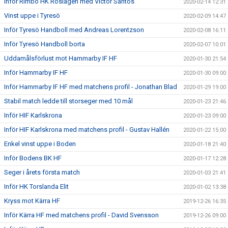
Inför Rimbo HK Roslagen med Victor Santos
2020-02-14 12:31
Vinst uppe i Tyresö
2020-02-09 14:47
Inför Tyresö Handboll med Andreas Lorentzson
2020-02-08 16:11
Inför Tyresö Handboll borta
2020-02-07 10:01
Uddamålsförlust mot Hammarby IF HF
2020-01-30 21:54
Inför Hammarby IF HF
2020-01-30 09:00
Inför Hammarby IF HF med matchens profil - Jonathan Blad
2020-01-29 19:00
Stabil match ledde till storseger med 10 mål
2020-01-23 21:46
Inför HIF Karlskrona
2020-01-23 09:00
Inför HIF Karlskrona med matchens profil - Gustav Hallén
2020-01-22 15:00
Enkel vinst uppe i Boden
2020-01-18 21:40
Inför Bodens BK HF
2020-01-17 12:28
Seger i årets första match
2020-01-03 21:41
Inför HK Torslanda Elit
2020-01-02 13:38
Kryss mot Kärra HF
2019-12-26 16:35
Inför Kärra HF med matchens profil - David Svensson
2019-12-26 09:00