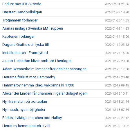
Förlust mot IFK Skövde
2022-02-01 21:36
Omstart Handbollsligan
2022-01-29 18:20
Trotjänaren förlänger
2022-01-23 14:55
Aranäs inslag i Svenska EM Truppen
2022-01-19 14:33
Kaptenen förlänger
2022-01-14 15:06
Dagens Grattis och lycka till
2022-01-12 23:43
Inställd match - Framflyttad
2021-12-27 15:06
Jacob Hellström kliver ombord i herrlaget
2021-12-22 20:58
Adam Wennerholm lämnar efter den här säsongen
2021-12-20 17:00
Herrarna förlust mot Hammarby
2021-12-19 20:40
Hammarby hemma idag, välkomna kl 17:00
2021-12-19 09:45
Alexander Lindén får chansen i ligalandslaget igen!
2021-12-15 10:41
Ny lika match på bortaplan
2021-12-13 21:44
Ny match, nya möjligheter
2021-12-13 07:59
Förlust i viktiga matchen mot Hallby
2021-12-09 21:12
Herrar ny hemmamatch ikväll
2021-12-09 10:52