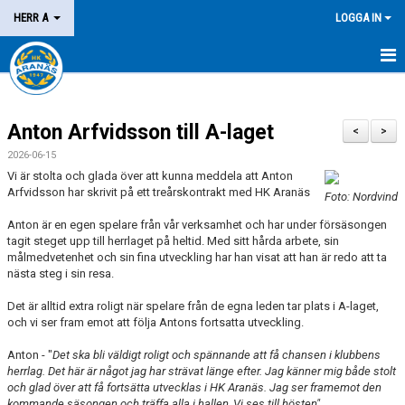
HERR A
LOGGA IN
HEM
Anton Arfvidsson till A-laget
NYHETER
<
>
2026-06-15
KALENDER
Vi är stolta och glada över att kunna meddela att Anton
Arfvidsson har skrivit på ett treårskontrakt med HK Aranäs
Foto: Nordvind
MATCHER
Anton är en egen spelare från vår verksamhet och har under försäsongen
tagit steget upp till herrlaget på heltid. Med sitt hårda arbete, sin
KONTAKT
målmedvetenhet och sin fina utveckling har han visat att han är redo att ta
nästa steg i sin resa.
Det är alltid extra roligt när spelare från de egna leden tar plats i A-laget,
och vi ser fram emot att följa Antons fortsatta utveckling.
Anton - "
Det ska bli väldigt roligt och spännande att få chansen i klubbens
herrlag. Det här är något jag har strävat länge efter. Jag känner mig både stolt
och glad över att få fortsätta utvecklas i HK Aranäs. Jag ser framemot den
kommande säsongen och träffa alla i hallen, Vi ses till hösten"