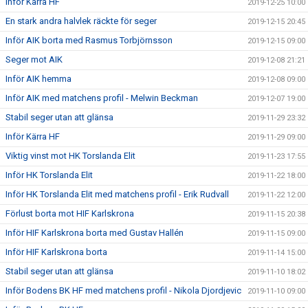
Inför Kärra HF
2019-12-25 10:00
En stark andra halvlek räckte för seger
2019-12-15 20:45
Inför AIK borta med Rasmus Torbjörnsson
2019-12-15 09:00
Seger mot AIK
2019-12-08 21:21
Inför AIK hemma
2019-12-08 09:00
Inför AIK med matchens profil - Melwin Beckman
2019-12-07 19:00
Stabil seger utan att glänsa
2019-11-29 23:32
Inför Kärra HF
2019-11-29 09:00
Viktig vinst mot HK Torslanda Elit
2019-11-23 17:55
Inför HK Torslanda Elit
2019-11-22 18:00
Inför HK Torslanda Elit med matchens profil - Erik Rudvall
2019-11-22 12:00
Förlust borta mot HIF Karlskrona
2019-11-15 20:38
Inför HIF Karlskrona borta med Gustav Hallén
2019-11-15 09:00
Inför HIF Karlskrona borta
2019-11-14 15:00
Stabil seger utan att glänsa
2019-11-10 18:02
Inför Bodens BK HF med matchens profil - Nikola Djordjevic
2019-11-10 09:00