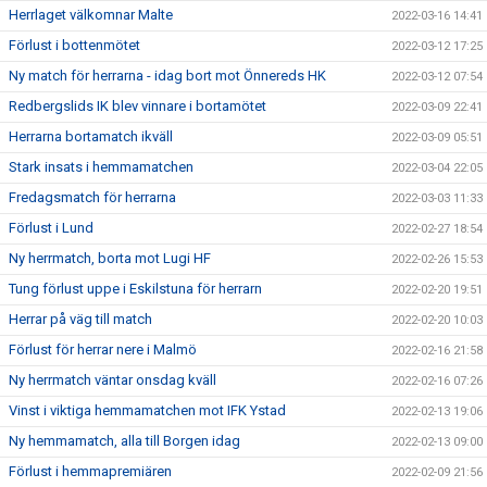
Herrlaget välkomnar Malte
2022-03-16 14:41
Förlust i bottenmötet
2022-03-12 17:25
Ny match för herrarna - idag bort mot Önnereds HK
2022-03-12 07:54
Redbergslids IK blev vinnare i bortamötet
2022-03-09 22:41
Herrarna bortamatch ikväll
2022-03-09 05:51
Stark insats i hemmamatchen
2022-03-04 22:05
Fredagsmatch för herrarna
2022-03-03 11:33
Förlust i Lund
2022-02-27 18:54
Ny herrmatch, borta mot Lugi HF
2022-02-26 15:53
Tung förlust uppe i Eskilstuna för herrarn
2022-02-20 19:51
Herrar på väg till match
2022-02-20 10:03
Förlust för herrar nere i Malmö
2022-02-16 21:58
Ny herrmatch väntar onsdag kväll
2022-02-16 07:26
Vinst i viktiga hemmamatchen mot IFK Ystad
2022-02-13 19:06
Ny hemmamatch, alla till Borgen idag
2022-02-13 09:00
Förlust i hemmapremiären
2022-02-09 21:56