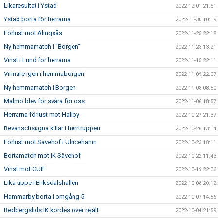
Likaresultat i Ystad
2022-12-01 21:51
Ystad borta för herrarna
2022-11-30 10:19
Förlust mot Alingsås
2022-11-25 22:18
Ny hemmamatch i "Borgen"
2022-11-23 13:21
Vinst i Lund för herrarna
2022-11-15 22:11
Vinnare igen i hemmaborgen
2022-11-09 22:07
Ny hemmamatch i Borgen
2022-11-08 08:50
Malmö blev för svåra för oss
2022-11-06 18:57
Herrarna förlust mot Hallby
2022-10-27 21:37
Revanschsugna killar i herrtruppen
2022-10-26 13:14
Förlust mot Sävehof i Ulricehamn
2022-10-23 18:11
Bortamatch mot IK Sävehof
2022-10-22 11:43
Vinst mot GUIF
2022-10-19 22:06
Lika uppe i Eriksdalshallen
2022-10-08 20:12
Hammarby borta i omgång 5
2022-10-07 14:56
Redbergslids IK kördes över rejält
2022-10-04 21:59