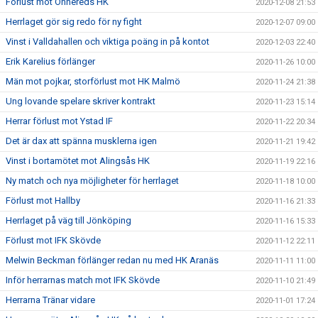
Förlust mot Önnereds HK
2020-12-08 21:53
Herrlaget gör sig redo för ny fight
2020-12-07 09:00
Vinst i Valldahallen och viktiga poäng in på kontot
2020-12-03 22:40
Erik Karelius förlänger
2020-11-26 10:00
Män mot pojkar, storförlust mot HK Malmö
2020-11-24 21:38
Ung lovande spelare skriver kontrakt
2020-11-23 15:14
Herrar förlust mot Ystad IF
2020-11-22 20:34
Det är dax att spänna musklerna igen
2020-11-21 19:42
Vinst i bortamötet mot Alingsås HK
2020-11-19 22:16
Ny match och nya möjligheter för herrlaget
2020-11-18 10:00
Förlust mot Hallby
2020-11-16 21:33
Herrlaget på väg till Jönköping
2020-11-16 15:33
Förlust mot IFK Skövde
2020-11-12 22:11
Melwin Beckman förlänger redan nu med HK Aranäs
2020-11-11 11:00
Inför herrarnas match mot IFK Skövde
2020-11-10 21:49
Herrarna Tränar vidare
2020-11-01 17:24