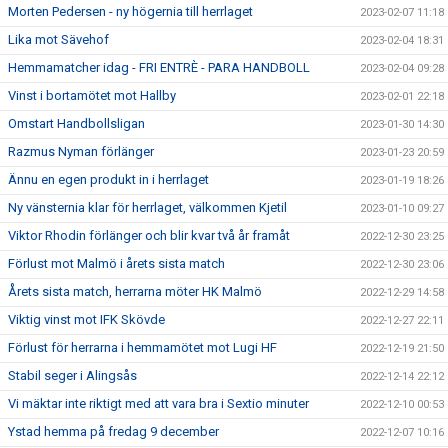
Morten Pedersen - ny högernia till herrlaget
2023-02-07 11:18
Lika mot Sävehof
2023-02-04 18:31
Hemmamatcher idag - FRI ENTRÈ - PARA HANDBOLL
2023-02-04 09:28
Vinst i bortamötet mot Hallby
2023-02-01 22:18
Omstart Handbollsligan
2023-01-30 14:30
Razmus Nyman förlänger
2023-01-23 20:59
Ännu en egen produkt in i herrlaget
2023-01-19 18:26
Ny vänsternia klar för herrlaget, välkommen Kjetil
2023-01-10 09:27
Viktor Rhodin förlänger och blir kvar två år framåt
2022-12-30 23:25
Förlust mot Malmö i årets sista match
2022-12-30 23:06
Årets sista match, herrarna möter HK Malmö
2022-12-29 14:58
Viktig vinst mot IFK Skövde
2022-12-27 22:11
Förlust för herrarna i hemmamötet mot Lugi HF
2022-12-19 21:50
Stabil seger i Alingsås
2022-12-14 22:12
Vi mäktar inte riktigt med att vara bra i Sextio minuter
2022-12-10 00:53
Ystad hemma på fredag 9 december
2022-12-07 10:16