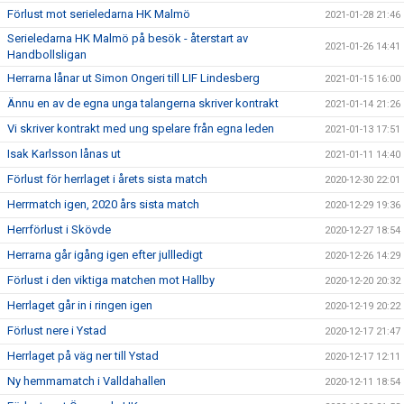
Förlust mot serieledarna HK Malmö
2021-01-28 21:46
Serieledarna HK Malmö på besök - återstart av
2021-01-26 14:41
Handbollsligan
Herrarna lånar ut Simon Ongeri till LIF Lindesberg
2021-01-15 16:00
Ännu en av de egna unga talangerna skriver kontrakt
2021-01-14 21:26
Vi skriver kontrakt med ung spelare från egna leden
2021-01-13 17:51
Isak Karlsson lånas ut
2021-01-11 14:40
Förlust för herrlaget i årets sista match
2020-12-30 22:01
Herrmatch igen, 2020 års sista match
2020-12-29 19:36
Herrförlust i Skövde
2020-12-27 18:54
Herrarna går igång igen efter jullledigt
2020-12-26 14:29
Förlust i den viktiga matchen mot Hallby
2020-12-20 20:32
Herrlaget går in i ringen igen
2020-12-19 20:22
Förlust nere i Ystad
2020-12-17 21:47
Herrlaget på väg ner till Ystad
2020-12-17 12:11
Ny hemmamatch i Valldahallen
2020-12-11 18:54