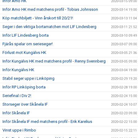
Inför Amo HK
2020-03-15 09:00
Inför Amo HK med matchens profil - Tobias Johnsson
2020-03-14 19:00
Köp matchbiljett - Vinn årskort till 20/21!
2020-03-13 11:04
Seger i den viktiga bortamatchen mot LIF Lindesberg
2020-03-11 21:52
Inför LIF Lindesberg borta
2020-03-10 09:49
Fjärås spelar om serieseger!
2020-03-07 09:00
Förlust mot Kungälvs HK
2020-03-05 21:36
Inför Kungälvs HK med matchens profil - Renny Svennberg
2020-03-05 09:00
Inför Kungälvs HK
2020-03-04 19:00
Stabil seger uppe i Linköping
2020-02-29 19:20
Inför RP Linköping borta
2020-02-28 19:00
Seriefinal i Div 2!
2020-02-24 15:00
Storseger över Skånela IF
2020-02-24 10:07
Inför Skånela IF
2020-02-23 09:00
Inför Skånela IF med matchens profil - Erik Karelius
2020-02-22 15:00
Vinst uppe i Rimbo
2020-02-15 22:11