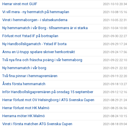
Herrar vinst mot GUIF
2021-10-10 20:34
Vi vill mera - ny herrmatch på hemmaplan
2021-10-08 15:16
Vinst i hemmaborgen - i slutsekunderna
2021-10-05 22:31
Ny hemmamatch i vår Borg - tillsammans är vi starka
2021-10-04 10:00
Förlust mot Ystad IF på bortraplan
2021-09-30 22:27
Ny Handbollsligamatch - Ystad IF borta
2021-09-29 17:24
Ännu en U-trupp spelare skriver herrkontrakt
2021-09-24 17:56
Två nya fina och fräscha poäng i vår hemmaborg
2021-09-22 22:10
Ny hemmamatch i vår borg
2021-09-21 22:32
Två fina pinnar i hemmapremiären
2021-09-19 22:20
Årets första hemmamatch
2021-09-18 13:27
Inför Handbollsligapremiären på onsdag 15 september
2021-09-12 12:16
Herrar förlust mot OV Helsingborg I ATG Svenska Cupen
2021-08-29 21:24
Herrar förlust mot HK Malmö
2021-08-25 06:56
Herrarna möter HK Malmö
2021-08-24 10:15
Vinst i första matchen ATG Svenska Cupen
2021-08-18 09:04