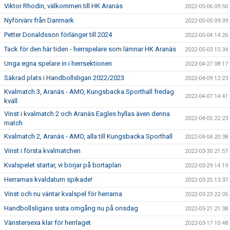
Viktor Rhodin, välkommen till HK Aranäs
2022-05-06 09:50
Nyförvärv från Danmark
2022-05-05 09:39
Petter Donaldsson förlänger till 2024
2022-05-04 14:26
Tack för den här tiden - herrspelare som lämnar HK Aranäs
2022-05-03 15:34
Unga egna spelare in i herrsektionen
2022-04-27 08:17
Säkrad plats i Handbollsligan 2022/2023
2022-04-09 12:23
Kvalmatch 3, Aranäs - AMO, Kungsbacka Sporthall fredag
2022-04-07 14:41
kväll
Vinst i kvalmatch 2 och Aranäs Eagles hyllas även denna
2022-04-05 22:23
match
Kvalmatch 2, Aranäs - AMO, alla till Kungsbacka Sporthall
2022-04-04 20:38
Vinst i första kvalmatchen
2022-03-30 21:57
Kvalspelet startar, vi börjar på bortaplan
2022-03-29 14:19
Herrarnas kvaldatum spikade!
2022-03-25 13:37
Vinst och nu väntar kvalspel för herrarna
2022-03-23 22:05
Handbollsligans sista omgång nu på onsdag
2022-03-21 21:38
Vänstersexa klar för herrlaget
2022-03-17 10:48