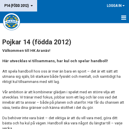
P14 (FÖDD 2012)
LOGGA IN
HEM
Pojkar 14 (födda 2012)
LAGET
Välkommen till HK Aranäs!
KALENDER
Här utvecklas vi tillsammans, har kul och spelar handboll!
MATCHER
Att spela handboll hos oss är mer än bara en sport – det är ett sätt att
utmana sig själv, bli starkare både fysiskt och mentalt, och samtidigt ha
KONTAKT
riktigt kul tillsammans med sitt lag.
Vår ambition är att kombinerar glädjen i spelet med en större vilja att
utvecklas. Vi tränar med fokus, jobbar som ett lag och lär oss vad det
innebär att ta ansvar – både på planen och utanför. Här får du chansen att
växa, testa dina gränser och känna stolthet i det du gör.
Du behöver inte vara bäst – det viktiga är att du vill vara med, göra ditt
bästa och ha kul på vägen. Handboll ska vara något du längtar till – varje
vecka.