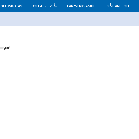
BOLLSSKOLAN
BOLL-LEK 3-5 ÅR
PARAVERKSAMHET
GÅ-HANDBOLL
ringar!