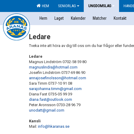
HEM
SENIORLAG
UNGDOMSLAG
HAND
Hem
Laget
Kalender
Matcher
Kontakt
Ledare
Tveka inte att höra av dig till oss om du har frågor eller funde
Ledare
Magnus Lindström 0702-58 59 80
magnuslindis@hotmail.com
Josefin Lindström 0737-69 86 90
annajosefinolsson@hotmail.com
Sara Timm 0737-10 91 08
sarajohanna.timm@gmail.com
Diana Fast 0735-05 99 39
diana.fast@outlook.com
Peter Aronsson 0733-28 96 79
unodatt@gmail.com
Kansli
Mail:
info@hkaranas.se