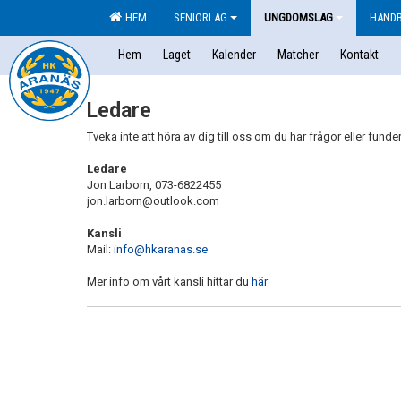
HEM
SENIORLAG
UNGDOMSLAG
HAND
Hem
Laget
Kalender
Matcher
Kontakt
Ledare
Tveka inte att höra av dig till oss om du har frågor eller funde
Ledare
Jon Larborn, 073-6822455
jon.larborn@outlook.com
Kansli
Mail:
info@hkaranas.se
Mer info om vårt kansli hittar du
här