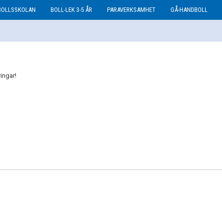
BOLLSSKOLAN
BOLL-LEK 3-5 ÅR
PARAVERKSAMHET
GÅ-HANDBOLL
ringar!