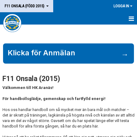
F11 ONSALA (FÖDD 2015)
LOGGA IN
HEM
LAGET
Klicka för Anmälan
→
KALENDER
MATCHER
F11 Onsala (2015)
KONTAKT
Välkommen till HK Aranäs!
För handbollsglädje, gemenskap och fartfylld energi!
Hos oss handlar handboll om så mycket mer än bara mål och matcher –
det är skratt på träningen, lagkänsla på högsta nivå och känslan av att alltid
vara en del av något större. Oavsett om du har spelat länge eller vill testa
handboll för allra första gången, så har du en plats här.