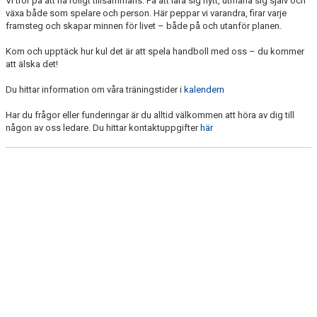
Vi tror på att ha roligt tillsammans. På att lära sig nytt, utmana sig själv och
växa både som spelare och person. Här peppar vi varandra, firar varje
framsteg och skapar minnen för livet – både på och utanför planen.
Kom och upptäck hur kul det är att spela handboll med oss – du kommer
att älska det!
Du hittar information om våra träningstider i
kalendern
Har du frågor eller funderingar är du alltid välkommen att höra av dig till
någon av oss ledare. Du hittar kontaktuppgifter
här